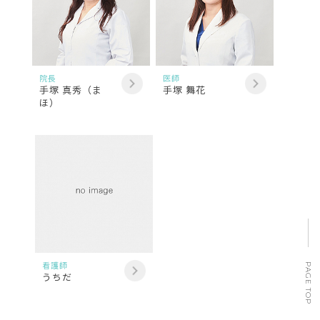
院長
医師
手塚 真秀（ま
手塚 舞花
ほ）
看護師
PAGE TOP
うちだ